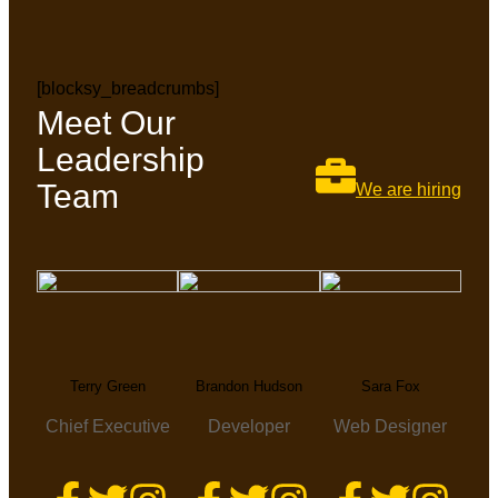
[blocksy_breadcrumbs]
Meet Our
Leadership
Team
We are hiring
Terry Green
Brandon Hudson
Sara Fox
Chief Executive
Developer
Web Designer